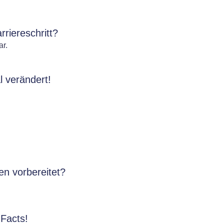
rriereschritt?
ar.
l verändert!
en vorbereitet?
 Facts!