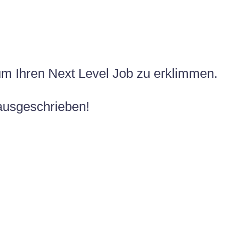
ICEBERG JOBS –
Das Zukunfts Semina
 Ihren Next Level Job zu erklimmen. ​
ausgeschrieben!​